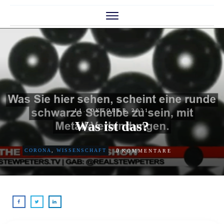
WAHLEN
STARTSEITE
ÜBER
THEMEN
DISKUSSION
11. OKTOBER 2021
Was ist das?
0
CORONA
,
WISSENSCHAFT
KOMMENTARE