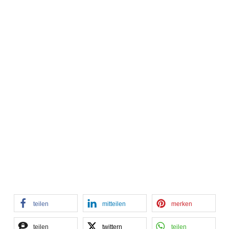
teilen
mitteilen
merken
teilen
twittern
teilen