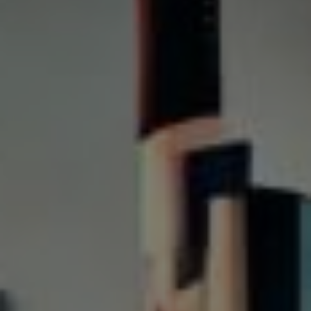
Letzter Artikel
Nächster Artikel
Wenn die Verfassung nicht verfassungskonform ist,
erklärt Männels Lutziges Puppentheater mit Horst und
Berta in Oberlausitzer Mundart. Haben wir hier im
Vogtland auch solche scharfen Zungen? Oder pennen
die alle...