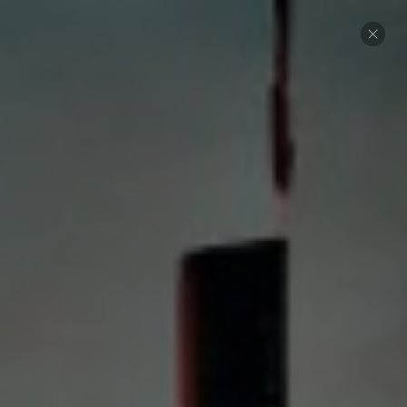
29. NOVEMBER 2021
Verfassung nicht
verfassungskonform
CORONA
,
GESCHICHTE
,
0
KOMMENTARE
POLITIK