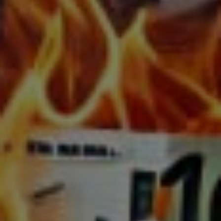
Vitamin D
Vitamin D ist nicht nur ein Vitamin, sondern auch
ein Hormon, das Hunderte Gene an- und
abschaltet.
In unseren Breitengraden ist eine Produktion über
Sonne und Haut nur in 6 Monaten möglich. Die
meisten Menschen haben einen massiven
Vitamin-D-Mangel.
Vitamin D bestellen