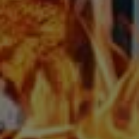
teilen
Letzter Artikel
Nächster Artikel
STICHWORTE
Grundgesetz, Lausitz, Lutz Männel, Männels Lutziges
Puppentheater, Sachsen, Verfassung
Das gefällt Dir vielleicht auch