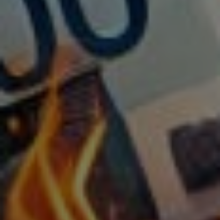
Gefiltertes Wasser
Eine Grundvoraussetzung für ein starkes
Immunssystem ist das Trinken von ausreichend
und wirklich sauberem Wasser. Unser Körper
entgiftet und beseitigt permanent Stoffwechsel-
Rückstände aus den Zellen. Diese schlagen
gelegentlich auch bei einem PCR-Test an.
Es ist wohl besser sie mit sauberem Wasser
auszuleiten.
Maunawai Wasserfilter