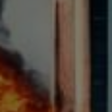
teilen
mitteilen
merken
teilen
twittern
teilen